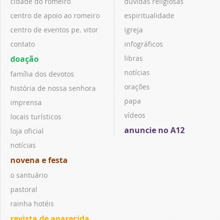
cidade do romeiro
dúvidas religiosas
centro de apoio ao romeiro
espiritualidade
centro de eventos pe. vitor
igreja
contato
infográficos
doação
libras
notícias
família dos devotos
orações
história de nossa senhora
papa
imprensa
vídeos
locais turísticos
anuncie no A12
loja oficial
notícias
novena e festa
o santuário
pastoral
rainha hotéis
revista de aparecida