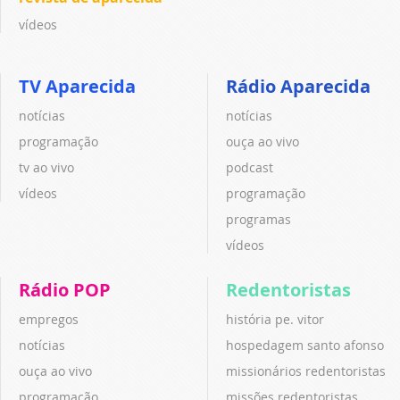
vídeos
TV Aparecida
Rádio Aparecida
notícias
notícias
programação
ouça ao vivo
tv ao vivo
podcast
vídeos
programação
programas
vídeos
Rádio POP
Redentoristas
empregos
história pe. vitor
notícias
hospedagem santo afonso
ouça ao vivo
missionários redentoristas
programação
missões redentoristas