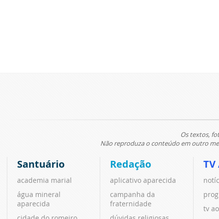
Os textos, fo
Não reproduza o conteúdo em outro meio
Santuário
Redação
TV
academia marial
aplicativo aparecida
notí
água mineral
campanha da
prog
aparecida
fraternidade
tv ao
cidade do romeiro
dúvidas religiosas