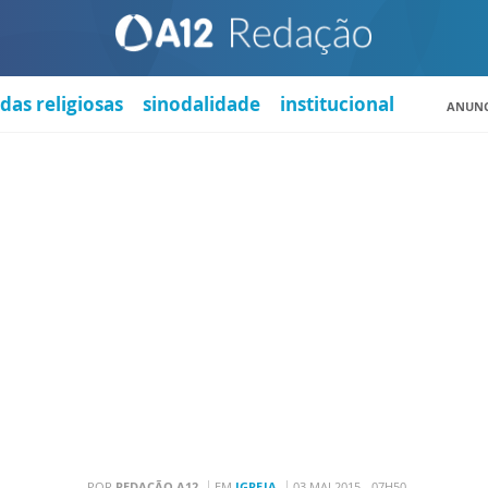
das religiosas
sinodalidade
institucional
ANUNC
POR
REDAÇÃO A12
EM
IGREJA
03 MAI 2015 - 07H50