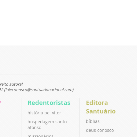
reito autoral.
12 (faleconosco@santuarionacional.com).
P
Redentoristas
Editora
Santuário
história pe. vitor
bíblias
hospedagem santo
afonso
deus conosco
missionários