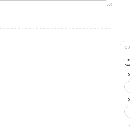
500
QU
Cad
me
S