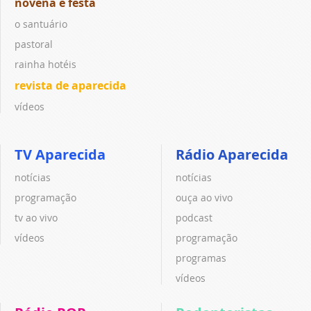
novena e festa
o santuário
pastoral
rainha hotéis
revista de aparecida
vídeos
TV Aparecida
Rádio Aparecida
notícias
notícias
programação
ouça ao vivo
tv ao vivo
podcast
vídeos
programação
programas
vídeos