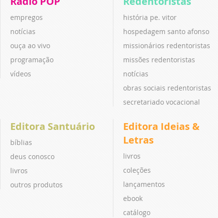
Rádio POP
Redentoristas
empregos
história pe. vitor
notícias
hospedagem santo afonso
ouça ao vivo
missionários redentoristas
programação
missões redentoristas
vídeos
notícias
obras sociais redentoristas
secretariado vocacional
Editora Santuário
Editora Ideias &
Letras
bíblias
livros
deus conosco
coleções
livros
lançamentos
outros produtos
ebook
catálogo