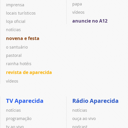
papa
imprensa
vídeos
locais turísticos
anuncie no A12
loja oficial
notícias
novena e festa
o santuário
pastoral
rainha hotéis
revista de aparecida
vídeos
TV Aparecida
Rádio Aparecida
notícias
notícias
programação
ouça ao vivo
tv ao vivo
podcast