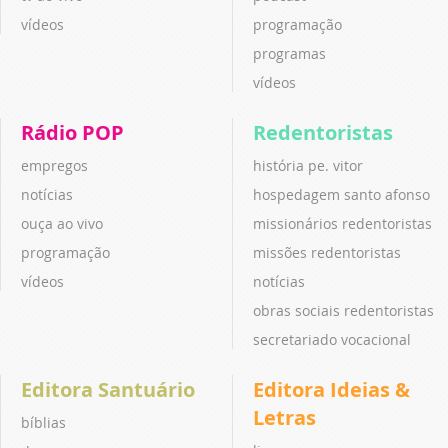
vídeos
programação
programas
vídeos
Rádio POP
Redentoristas
empregos
história pe. vitor
notícias
hospedagem santo afonso
ouça ao vivo
missionários redentoristas
programação
missões redentoristas
vídeos
notícias
obras sociais redentoristas
secretariado vocacional
Editora Santuário
Editora Ideias &
Letras
bíblias