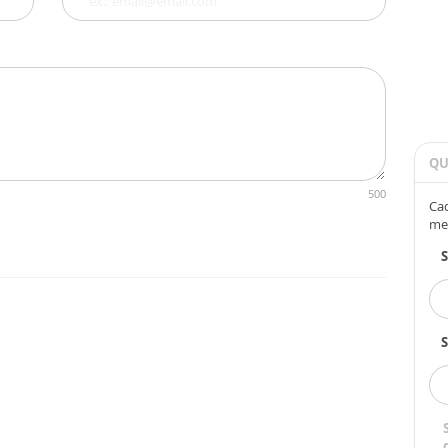
QU
500
Cad
me
S