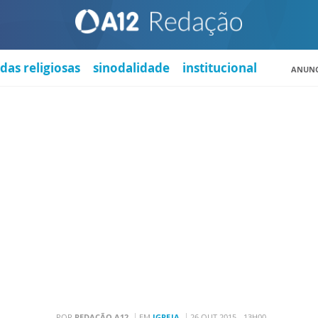
das religiosas
sinodalidade
institucional
ANUNC
POR
REDAÇÃO A12
EM
IGREJA
26 OUT 2015 - 13H00