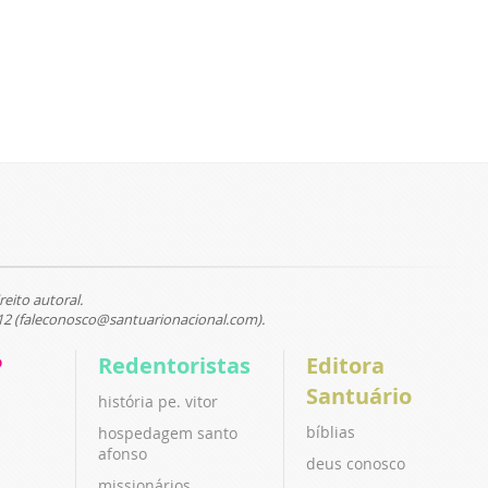
reito autoral.
12 (faleconosco@santuarionacional.com).
P
Redentoristas
Editora
Santuário
história pe. vitor
bíblias
hospedagem santo
afonso
deus conosco
missionários