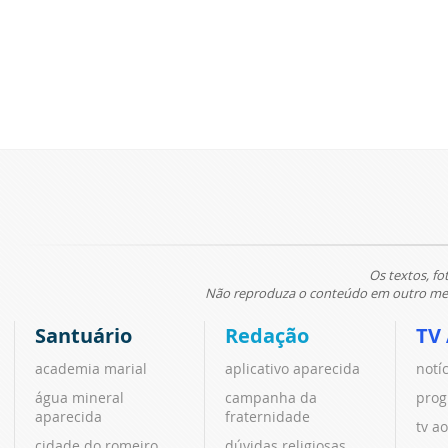
Os textos, fo
Não reproduza o conteúdo em outro meio
Santuário
Redação
TV
academia marial
aplicativo aparecida
notí
água mineral
campanha da
prog
aparecida
fraternidade
tv ao
cidade do romeiro
dúvidas religiosas