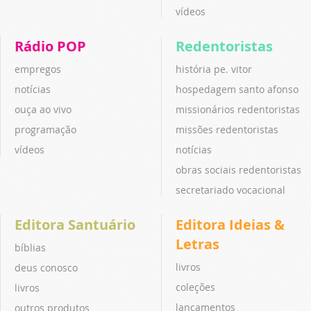
vídeos
Rádio POP
Redentoristas
empregos
história pe. vitor
notícias
hospedagem santo afonso
ouça ao vivo
missionários redentoristas
programação
missões redentoristas
vídeos
notícias
obras sociais redentoristas
secretariado vocacional
Editora Santuário
Editora Ideias &
Letras
bíblias
livros
deus conosco
coleções
livros
lançamentos
outros produtos