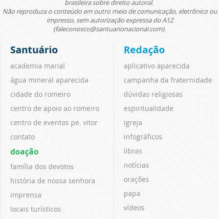
brasileira sobre direito autoral.
Não reproduza o conteúdo em outro meio de comunicação, eletrônico ou
impresso, sem autorização expressa do A12
(faleconosco@santuarionacional.com).
Santuário
Redação
academia marial
aplicativo aparecida
água mineral aparecida
campanha da fraternidade
cidade do romeiro
dúvidas religiosas
centro de apoio ao romeiro
espiritualidade
centro de eventos pe. vitor
igreja
contato
infográficos
doação
libras
notícias
família dos devotos
orações
história de nossa senhora
papa
imprensa
vídeos
locais turísticos