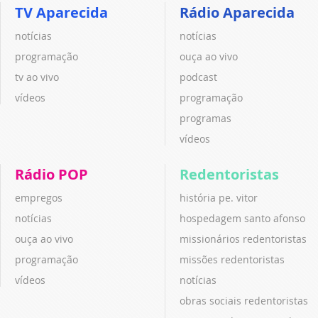
TV Aparecida
Rádio Aparecida
notícias
notícias
programação
ouça ao vivo
tv ao vivo
podcast
vídeos
programação
programas
vídeos
Rádio POP
Redentoristas
empregos
história pe. vitor
notícias
hospedagem santo afonso
ouça ao vivo
missionários redentoristas
programação
missões redentoristas
vídeos
notícias
obras sociais redentoristas