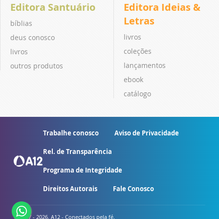
Editora Santuário
Editora Ideias &
Letras
bíblias
livros
deus conosco
coleções
livros
lançamentos
outros produtos
ebook
catálogo
Trabalhe conosco
Aviso de Privacidade
Rel. de Transparência
Programa de Integridade
Direitos Autorais
Fale Conosco
© 2007 - 2026. A12 - Conectados pela fé.