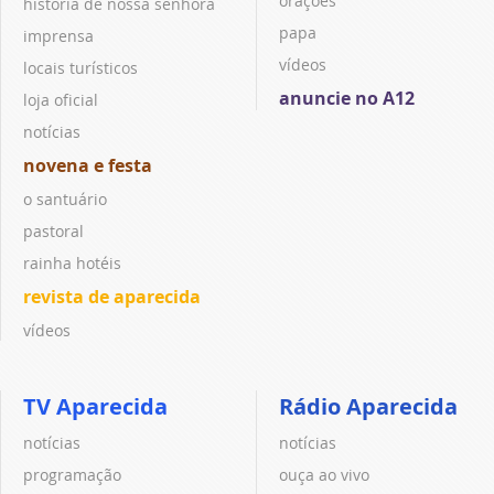
orações
história de nossa senhora
papa
imprensa
vídeos
locais turísticos
anuncie no A12
loja oficial
notícias
novena e festa
o santuário
pastoral
rainha hotéis
revista de aparecida
vídeos
TV Aparecida
Rádio Aparecida
notícias
notícias
programação
ouça ao vivo