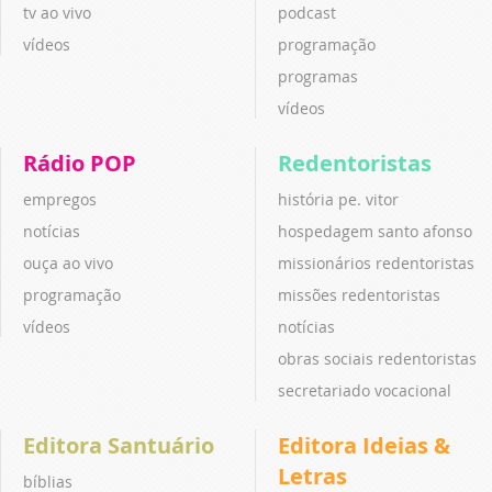
tv ao vivo
podcast
vídeos
programação
programas
vídeos
Rádio POP
Redentoristas
empregos
história pe. vitor
notícias
hospedagem santo afonso
ouça ao vivo
missionários redentoristas
programação
missões redentoristas
vídeos
notícias
obras sociais redentoristas
secretariado vocacional
Editora Santuário
Editora Ideias &
Letras
bíblias