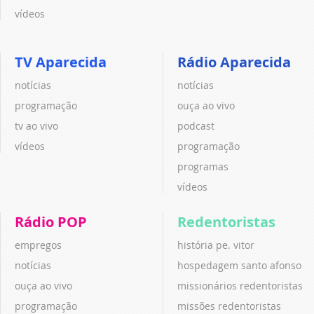
vídeos
TV Aparecida
Rádio Aparecida
notícias
notícias
programação
ouça ao vivo
tv ao vivo
podcast
vídeos
programação
programas
vídeos
Rádio POP
Redentoristas
empregos
história pe. vitor
notícias
hospedagem santo afonso
ouça ao vivo
missionários redentoristas
programação
missões redentoristas