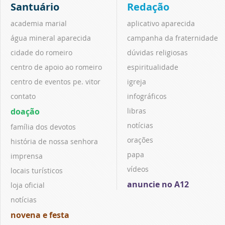
Santuário
Redação
academia marial
aplicativo aparecida
água mineral aparecida
campanha da fraternidade
cidade do romeiro
dúvidas religiosas
centro de apoio ao romeiro
espiritualidade
centro de eventos pe. vitor
igreja
contato
infográficos
doação
libras
notícias
família dos devotos
orações
história de nossa senhora
papa
imprensa
vídeos
locais turísticos
anuncie no A12
loja oficial
notícias
novena e festa