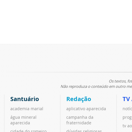
Os textos, fo
Não reproduza o conteúdo em outro meio
Santuário
Redação
TV
academia marial
aplicativo aparecida
notí
água mineral
campanha da
prog
aparecida
fraternidade
tv ao
cidade do romeiro
dúvidas religiosas