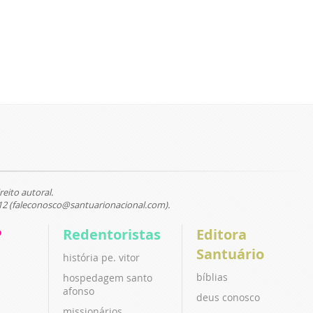
reito autoral.
12 (faleconosco@santuarionacional.com).
P
Redentoristas
Editora
Santuário
história pe. vitor
bíblias
hospedagem santo
afonso
deus conosco
missionários