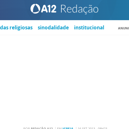
das religiosas
sinodalidade
institucional
ANUNC
POR
REDAÇÃO A12
EM
IGREJA
16 SET 2013 - 08H23