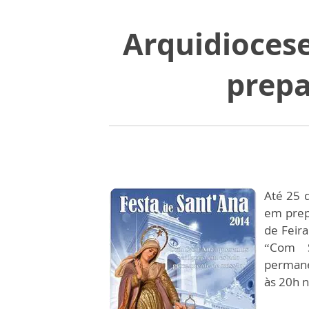
Arquidiocese
prepa
Até 25 
em prep
de Feira
“Com S
permane
às 20h n