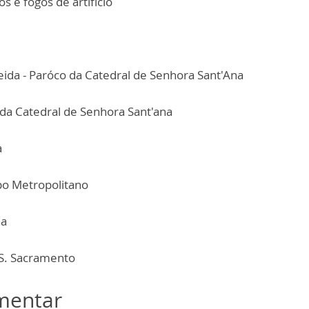
s e fogos de artifício
ida - Paróco da Catedral de Senhora Sant'Ana
o da Catedral de Senhora Sant'ana
a
spo Metropolitano
na
S. Sacramento
omentar