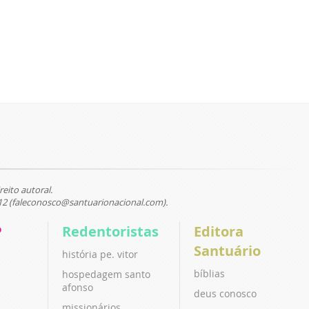
reito autoral.
12 (faleconosco@santuarionacional.com).
P
Redentoristas
Editora
Santuário
história pe. vitor
bíblias
hospedagem santo
afonso
deus conosco
missionários