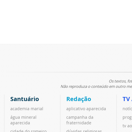
Os textos, fo
Não reproduza o conteúdo em outro meio
Santuário
Redação
TV
academia marial
aplicativo aparecida
notí
água mineral
campanha da
prog
aparecida
fraternidade
tv ao
cidade do romeiro
dúvidas religiosas