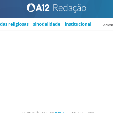
das religiosas
sinodalidade
institucional
ANUNC
POR
REDAÇÃO A12
EM
IGREJA
19 JUL 2014 - 07H49