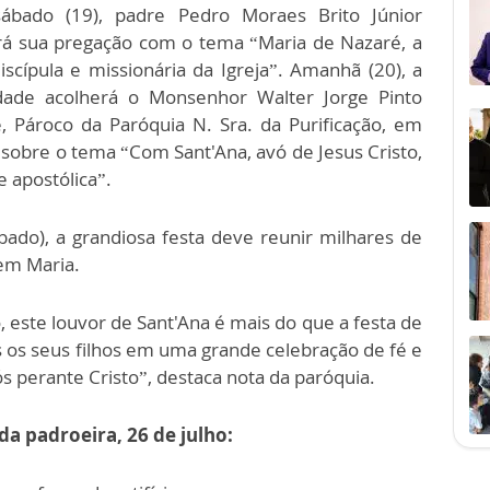
ábado (19), padre Pedro Moraes Brito Júnior
rá sua pregação com o tema “Maria de Nazaré, a
scípula e missionária da Igreja”. Amanhã (20), a
ade acolherá o Monsenhor Walter Jorge Pinto
, Pároco da Paróquia N. Sra. da Purificação, em
sobre o tema “Com Sant'Ana, avó de Jesus Cristo,
e apostólica”.
bado), a grandiosa festa deve reunir milhares de
em Maria.
 este louvor de Sant'Ana é mais do que a festa de
 os seus filhos em uma grande celebração de fé e
ós perante Cristo”, destaca nota da paróquia.
a padroeira, 26 de julho: