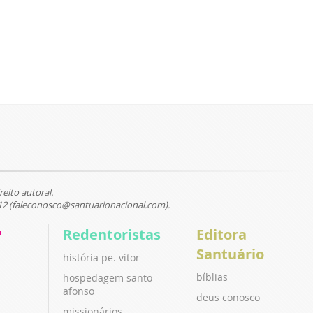
reito autoral.
12 (faleconosco@santuarionacional.com).
P
Redentoristas
Editora
Santuário
história pe. vitor
bíblias
hospedagem santo
afonso
deus conosco
missionários