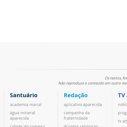
Os textos, fo
Não reproduza o conteúdo em outro meio
Santuário
Redação
TV
academia marial
aplicativo aparecida
notí
água mineral
campanha da
prog
aparecida
fraternidade
tv ao
cidade do romeiro
dúvidas religiosas