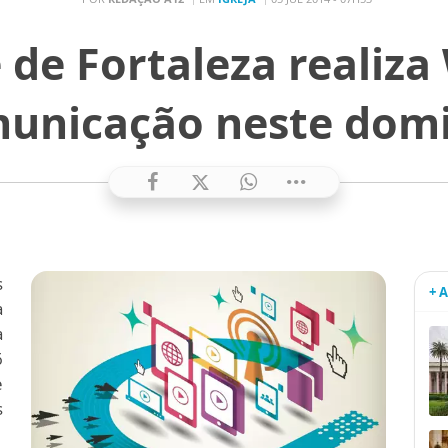
 de Fortaleza realiz
unicação neste dom
s
+ 
a
a
6
e
s