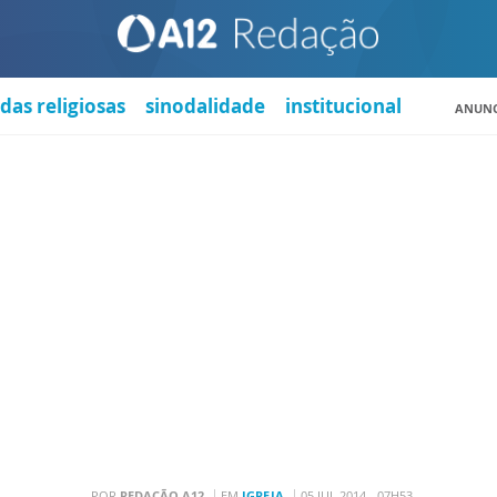
das religiosas
sinodalidade
institucional
ANUNC
POR
REDAÇÃO A12
EM
IGREJA
05 JUL 2014 - 07H53