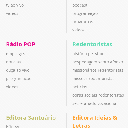
tv ao vivo
podcast
vídeos
programação
programas
vídeos
Rádio POP
Redentoristas
empregos
história pe. vitor
notícias
hospedagem santo afonso
ouça ao vivo
missionários redentoristas
programação
missões redentoristas
vídeos
notícias
obras sociais redentoristas
secretariado vocacional
Editora Santuário
Editora Ideias &
Letras
bíblias