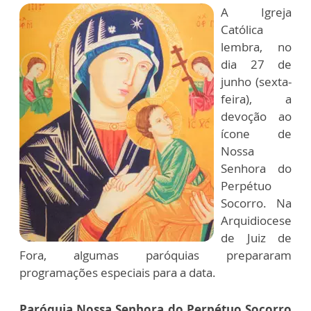
A Igreja
Católica
lembra, no
dia 27 de
junho (sexta-
feira), a
devoção ao
ícone de
Nossa
Senhora do
Perpétuo
Socorro. Na
Arquidiocese
de Juiz de
Fora, algumas paróquias prepararam
programações especiais para a data.
Paróquia Nossa Senhora do Perpétuo Socorro