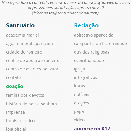
Não reproduza o conteúdo em outro meio de comunicação, eletrônico ou
impresso, sem autorização expressa do A12
(faleconosco@santuarionacional.com).
Santuário
Redação
academia marial
aplicativo aparecida
água mineral aparecida
campanha da fraternidade
cidade do romeiro
dúvidas religiosas
centro de apoio ao romeiro
espiritualidade
centro de eventos pe. vitor
igreja
contato
infográficos
doação
libras
notícias
família dos devotos
orações
história de nossa senhora
papa
imprensa
vídeos
locais turísticos
anuncie no A12
loja oficial