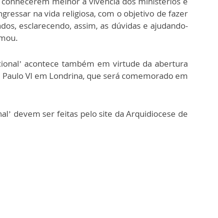
conhecerem melhor a vivência dos ministérios e
gressar na vida religiosa, com o objetivo de fazer
dos, esclarecendo, assim, as dúvidas e ajudando-
rmou.
acional’ acontece também em virtude da abertura
io Paulo VI em Londrina, que será comemorado em
nal’ devem ser feitas pelo site da Arquidiocese de