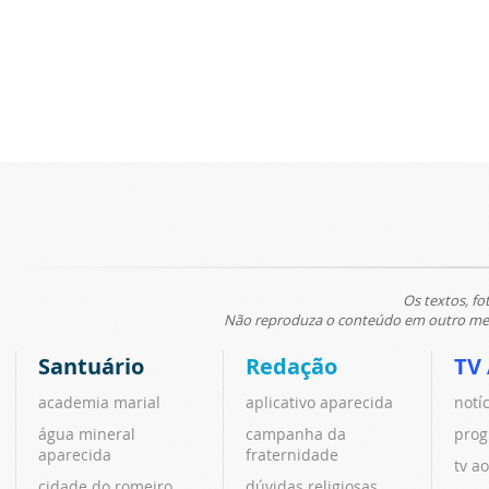
Os textos, fo
Não reproduza o conteúdo em outro meio
Santuário
Redação
TV
academia marial
aplicativo aparecida
notí
água mineral
campanha da
prog
aparecida
fraternidade
tv ao
cidade do romeiro
dúvidas religiosas