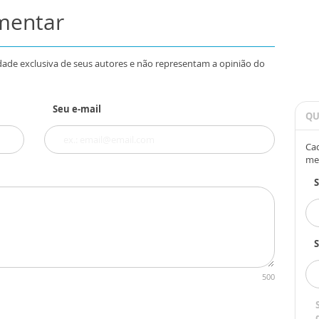
omentar
dade exclusiva de seus autores e não representam a opinião do
Seu e-mail
QU
Cad
me
S
500