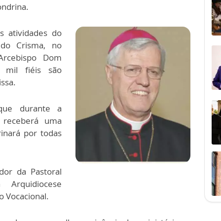
ondrina.
s atividades do
 do Crisma, no
 Arcebispo Dom
 mil fiéis são
issa.
 que durante a
 receberá uma
inará por todas
or da Pastoral
 Arquidiocese
o Vocacional.