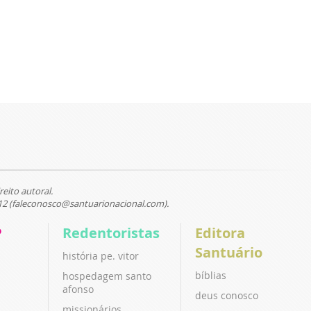
reito autoral.
12 (faleconosco@santuarionacional.com).
P
Redentoristas
Editora
Santuário
história pe. vitor
bíblias
hospedagem santo
afonso
deus conosco
missionários