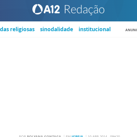
das religiosas
sinodalidade
institucional
ANUNC
POR
POLYANA GONZAGA
EM
IGREJA
10 ABR 2014 - 09H20