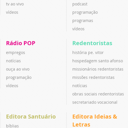
tv ao vivo
podcast
vídeos
programação
programas
vídeos
Rádio POP
Redentoristas
empregos
história pe. vitor
notícias
hospedagem santo afonso
ouça ao vivo
missionários redentoristas
programação
missões redentoristas
vídeos
notícias
obras sociais redentoristas
secretariado vocacional
Editora Santuário
Editora Ideias &
Letras
bíblias