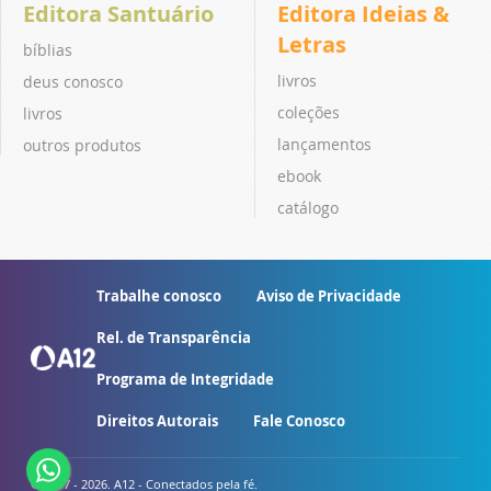
Editora Santuário
Editora Ideias &
Letras
bíblias
livros
deus conosco
coleções
livros
lançamentos
outros produtos
ebook
catálogo
Trabalhe conosco
Aviso de Privacidade
Rel. de Transparência
Programa de Integridade
Direitos Autorais
Fale Conosco
© 2007 - 2026. A12 - Conectados pela fé.