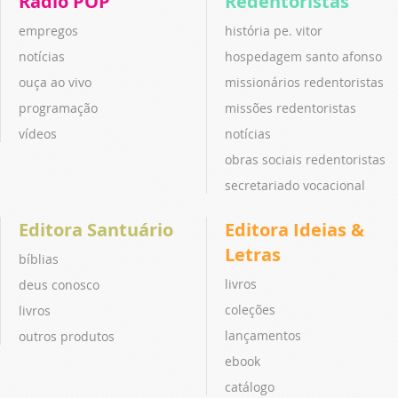
Rádio POP
Redentoristas
empregos
história pe. vitor
notícias
hospedagem santo afonso
ouça ao vivo
missionários redentoristas
programação
missões redentoristas
vídeos
notícias
obras sociais redentoristas
secretariado vocacional
Editora Santuário
Editora Ideias &
Letras
bíblias
livros
deus conosco
coleções
livros
lançamentos
outros produtos
ebook
catálogo