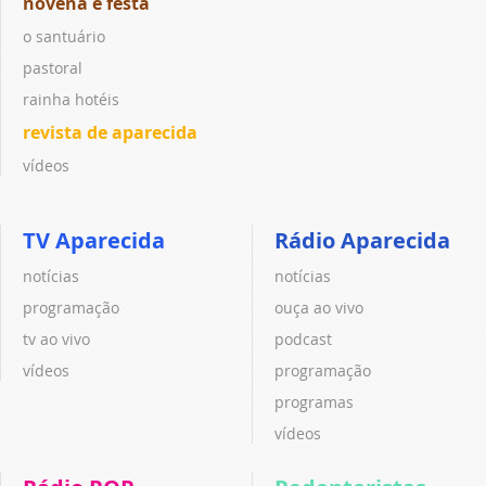
novena e festa
o santuário
pastoral
rainha hotéis
revista de aparecida
vídeos
TV Aparecida
Rádio Aparecida
notícias
notícias
programação
ouça ao vivo
tv ao vivo
podcast
vídeos
programação
programas
vídeos