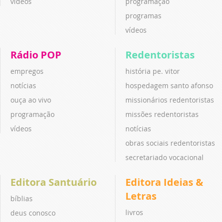
vídeos
programação
programas
vídeos
Rádio POP
Redentoristas
empregos
história pe. vitor
notícias
hospedagem santo afonso
ouça ao vivo
missionários redentoristas
programação
missões redentoristas
vídeos
notícias
obras sociais redentoristas
secretariado vocacional
Editora Santuário
Editora Ideias &
Letras
bíblias
livros
deus conosco