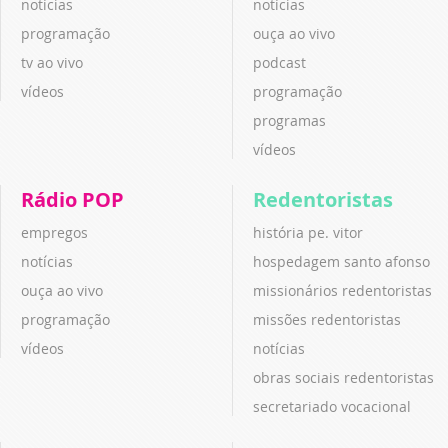
notícias
notícias
programação
ouça ao vivo
tv ao vivo
podcast
vídeos
programação
programas
vídeos
Rádio POP
Redentoristas
empregos
história pe. vitor
notícias
hospedagem santo afonso
ouça ao vivo
missionários redentoristas
programação
missões redentoristas
vídeos
notícias
obras sociais redentoristas
secretariado vocacional