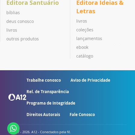
Editora Santuário
Editora Ideias &
Letras
bíblias
livros
deus conosco
coleções
livros
lançamentos
outros produtos
ebook
catálogo
Trabalhe conosco
Aviso de Privacidade
Rel. de Transparência
Programa de Integridade
Direitos Autorais
Fale Conosco
© 2007 - 2026. A12 - Conectados pela fé.