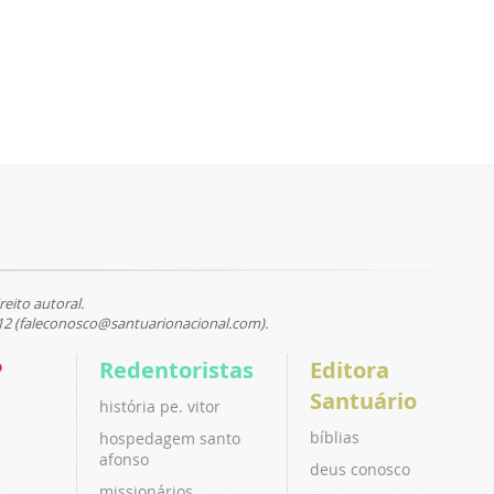
reito autoral.
12 (faleconosco@santuarionacional.com).
P
Redentoristas
Editora
Santuário
história pe. vitor
bíblias
hospedagem santo
afonso
deus conosco
missionários