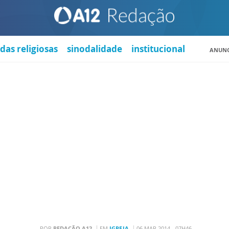
das religiosas
sinodalidade
institucional
ANUNC
POR
REDAÇÃO A12
EM
IGREJA
06 MAR 2014 - 07H46