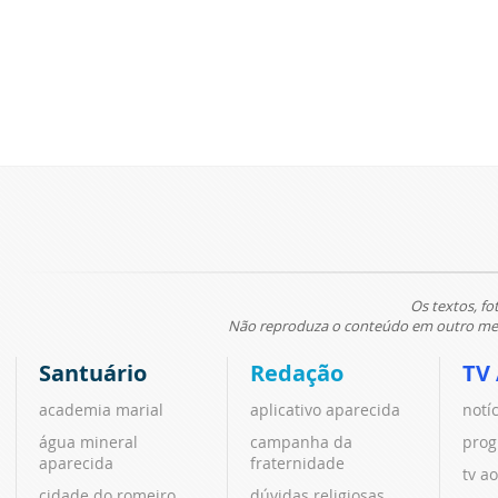
Os textos, fo
Não reproduza o conteúdo em outro meio
Santuário
Redação
TV
academia marial
aplicativo aparecida
notí
água mineral
campanha da
prog
aparecida
fraternidade
tv ao
cidade do romeiro
dúvidas religiosas