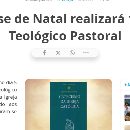
e de Natal realizará
Teológico Pastoral
no dia 5
+ 
ológico
 Igreja
ado aos
eiram se