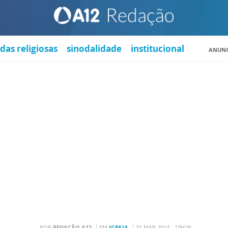
das religiosas
sinodalidade
institucional
ANUNC
POR
REDAÇÃO A12
EM
IGREJA
31 MAR 2014 - 13H29