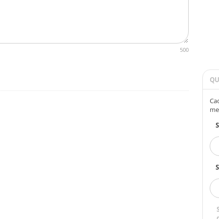
500
QU
Cad
me
S