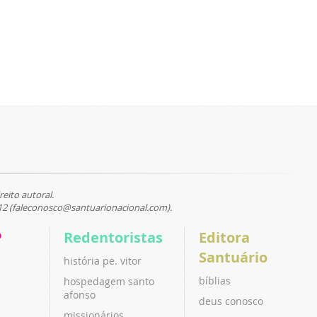
reito autoral.
12 (faleconosco@santuarionacional.com).
P
Redentoristas
Editora
Santuário
história pe. vitor
bíblias
hospedagem santo
afonso
deus conosco
missionários