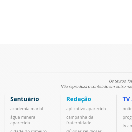
Os textos, fo
Não reproduza o conteúdo em outro meio
Santuário
Redação
TV
academia marial
aplicativo aparecida
notí
água mineral
campanha da
prog
aparecida
fraternidade
tv ao
cidade do romeiro
dúvidas religiosas