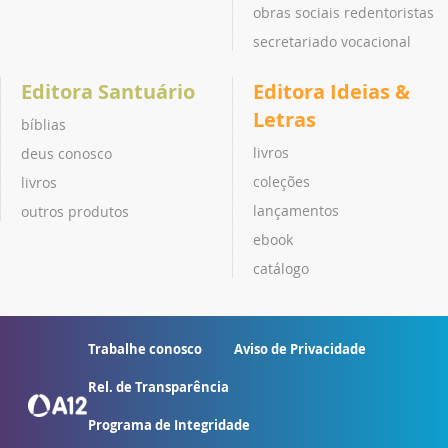
obras sociais redentoristas
secretariado vocacional
Editora Santuário
Editora Ideias &
Letras
bíblias
livros
deus conosco
coleções
livros
lançamentos
outros produtos
ebook
catálogo
Trabalhe conosco
Aviso de Privacidade
Rel. de Transparência
Programa de Integridade