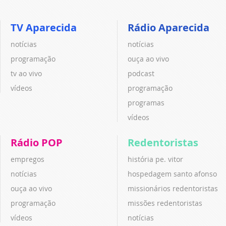
TV Aparecida
Rádio Aparecida
notícias
notícias
programação
ouça ao vivo
tv ao vivo
podcast
vídeos
programação
programas
vídeos
Rádio POP
Redentoristas
empregos
história pe. vitor
notícias
hospedagem santo afonso
ouça ao vivo
missionários redentoristas
programação
missões redentoristas
vídeos
notícias