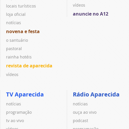
vídeos
locais turísticos
anuncie no A12
loja oficial
notícias
novena e festa
o santuário
pastoral
rainha hotéis
revista de aparecida
vídeos
TV Aparecida
Rádio Aparecida
notícias
notícias
programação
ouça ao vivo
tv ao vivo
podcast
vídeos
programação