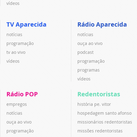
vídeos
TV Aparecida
Rádio Aparecida
notícias
notícias
programação
ouça ao vivo
tv ao vivo
podcast
vídeos
programação
programas
vídeos
Rádio POP
Redentoristas
empregos
história pe. vitor
notícias
hospedagem santo afonso
ouça ao vivo
missionários redentoristas
programação
missões redentoristas