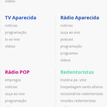
vídeos
TV Aparecida
Rádio Aparecida
notícias
notícias
programação
ouça ao vivo
tv ao vivo
podcast
vídeos
programação
programas
vídeos
Rádio POP
Redentoristas
empregos
história pe. vitor
notícias
hospedagem santo afonso
ouça ao vivo
missionários redentoristas
programação
missões redentoristas