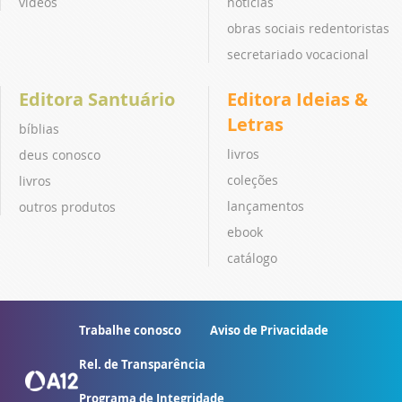
vídeos
notícias
obras sociais redentoristas
secretariado vocacional
Editora Santuário
Editora Ideias &
Letras
bíblias
livros
deus conosco
coleções
livros
lançamentos
outros produtos
ebook
catálogo
Trabalhe conosco
Aviso de Privacidade
Rel. de Transparência
Programa de Integridade