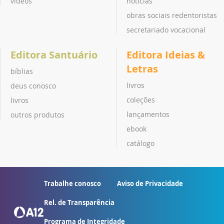
vídeos
notícias
obras sociais redentoristas
secretariado vocacional
Editora Santuário
Editora Ideias &
Letras
bíblias
livros
deus conosco
coleções
livros
lançamentos
outros produtos
ebook
catálogo
Trabalhe conosco
Aviso de Privacidade
Rel. de Transparência
Programa de Integridade