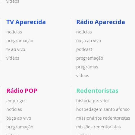
vídeos
TV Aparecida
Rádio Aparecida
notícias
notícias
programação
ouça ao vivo
tv ao vivo
podcast
vídeos
programação
programas
vídeos
Rádio POP
Redentoristas
empregos
história pe. vitor
notícias
hospedagem santo afonso
ouça ao vivo
missionários redentoristas
programação
missões redentoristas