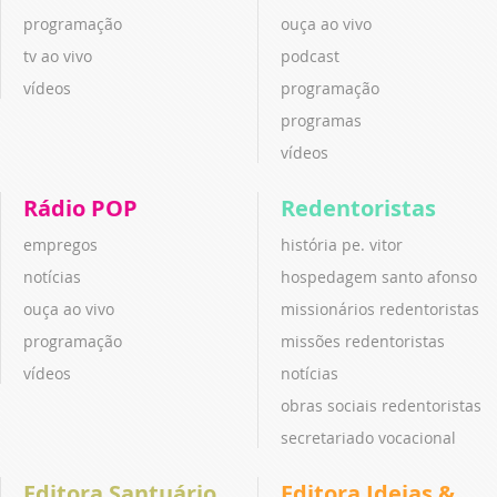
programação
ouça ao vivo
tv ao vivo
podcast
vídeos
programação
programas
vídeos
Rádio POP
Redentoristas
empregos
história pe. vitor
notícias
hospedagem santo afonso
ouça ao vivo
missionários redentoristas
programação
missões redentoristas
vídeos
notícias
obras sociais redentoristas
secretariado vocacional
Editora Santuário
Editora Ideias &