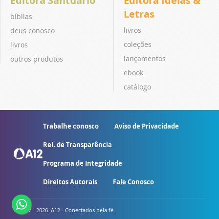
Editora Santuário
Editora Ideias &
Letras
bíblias
livros
deus conosco
coleções
livros
lançamentos
outros produtos
ebook
catálogo
Trabalhe conosco
Aviso de Privacidade
Rel. de Transparência
Programa de Integridade
Direitos Autorais
Fale Conosco
© 2007 - 2026. A12 - Conectados pela fé.