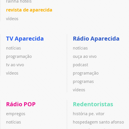
rainha hotéis
revista de aparecida
vídeos
TV Aparecida
Rádio Aparecida
notícias
notícias
programação
ouça ao vivo
tv ao vivo
podcast
vídeos
programação
programas
vídeos
Rádio POP
Redentoristas
empregos
história pe. vitor
notícias
hospedagem santo afonso