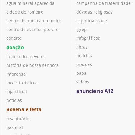
água mineral aparecida
campanha da fraternidade
cidade do romeiro
dúvidas religiosas
centro de apoio ao romeiro
espiritualidade
centro de eventos pe. vitor
igreja
contato
infográficos
doação
libras
notícias
família dos devotos
orações
história de nossa senhora
papa
imprensa
vídeos
locais turísticos
anuncie no A12
loja oficial
notícias
novena e festa
o santuário
pastoral