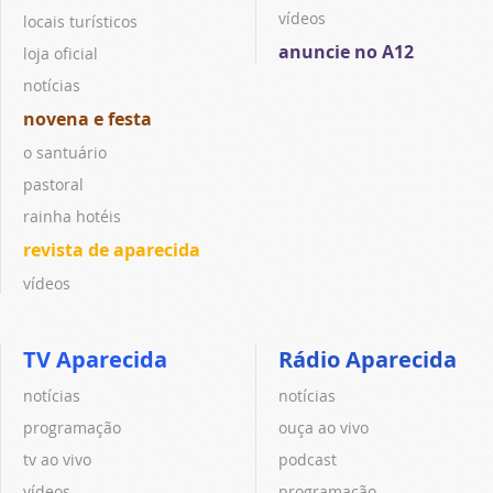
vídeos
locais turísticos
anuncie no A12
loja oficial
notícias
novena e festa
o santuário
pastoral
rainha hotéis
revista de aparecida
vídeos
TV Aparecida
Rádio Aparecida
notícias
notícias
programação
ouça ao vivo
tv ao vivo
podcast
vídeos
programação