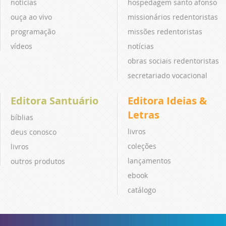
notícias
hospedagem santo afonso
ouça ao vivo
missionários redentoristas
programação
missões redentoristas
vídeos
notícias
obras sociais redentoristas
secretariado vocacional
Editora Santuário
Editora Ideias &
Letras
bíblias
livros
deus conosco
coleções
livros
lançamentos
outros produtos
ebook
catálogo