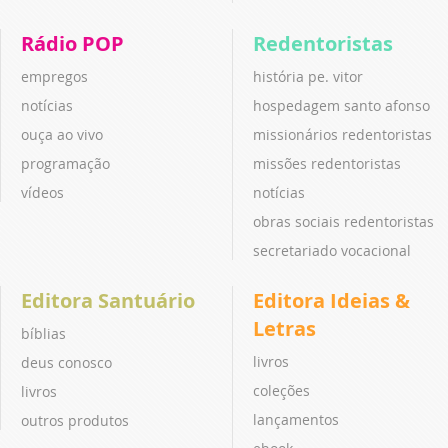
Rádio POP
Redentoristas
empregos
história pe. vitor
notícias
hospedagem santo afonso
ouça ao vivo
missionários redentoristas
programação
missões redentoristas
vídeos
notícias
obras sociais redentoristas
secretariado vocacional
Editora Santuário
Editora Ideias &
Letras
bíblias
livros
deus conosco
coleções
livros
lançamentos
outros produtos