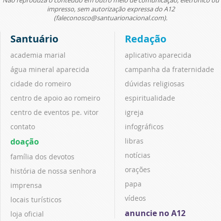
impresso, sem autorização expressa do A12
(faleconosco@santuarionacional.com).
Santuário
Redação
academia marial
aplicativo aparecida
água mineral aparecida
campanha da fraternidade
cidade do romeiro
dúvidas religiosas
centro de apoio ao romeiro
espiritualidade
centro de eventos pe. vitor
igreja
contato
infográficos
doação
libras
notícias
família dos devotos
orações
história de nossa senhora
papa
imprensa
vídeos
locais turísticos
anuncie no A12
loja oficial