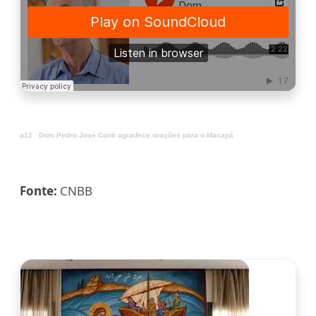
a12
·
Dom Pedro José Conti agradece orações para o Macapá
Fonte:
CNBB