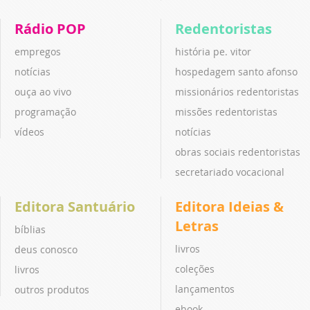
Rádio POP
Redentoristas
empregos
história pe. vitor
notícias
hospedagem santo afonso
ouça ao vivo
missionários redentoristas
programação
missões redentoristas
vídeos
notícias
obras sociais redentoristas
secretariado vocacional
Editora Santuário
Editora Ideias &
Letras
bíblias
livros
deus conosco
coleções
livros
lançamentos
outros produtos
ebook