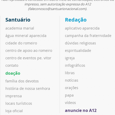
impresso, sem autorização expressa do A12
(faleconosco@santuarionacional.com).
Santuário
Redação
academia marial
aplicativo aparecida
água mineral aparecida
campanha da fraternidade
cidade do romeiro
dúvidas religiosas
centro de apoio ao romeiro
espiritualidade
centro de eventos pe. vitor
igreja
contato
infográficos
doação
libras
notícias
família dos devotos
orações
história de nossa senhora
papa
imprensa
vídeos
locais turísticos
anuncie no A12
loja oficial