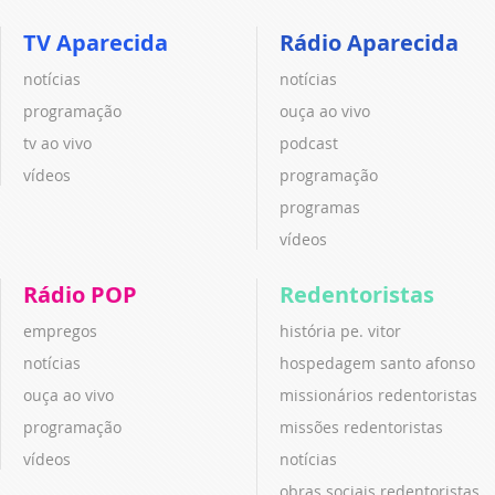
TV Aparecida
Rádio Aparecida
notícias
notícias
programação
ouça ao vivo
tv ao vivo
podcast
vídeos
programação
programas
vídeos
Rádio POP
Redentoristas
empregos
história pe. vitor
notícias
hospedagem santo afonso
ouça ao vivo
missionários redentoristas
programação
missões redentoristas
vídeos
notícias
obras sociais redentoristas