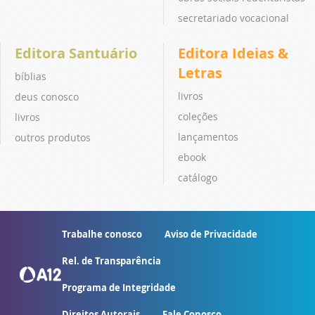
secretariado vocacional
Editora Santuário
Editora Ideias &
Letras
bíblias
livros
deus conosco
coleções
livros
lançamentos
outros produtos
ebook
catálogo
Trabalhe conosco
Aviso de Privacidade
Rel. de Transparência
Programa de Integridade
Direitos Autorais
Fale Conosco