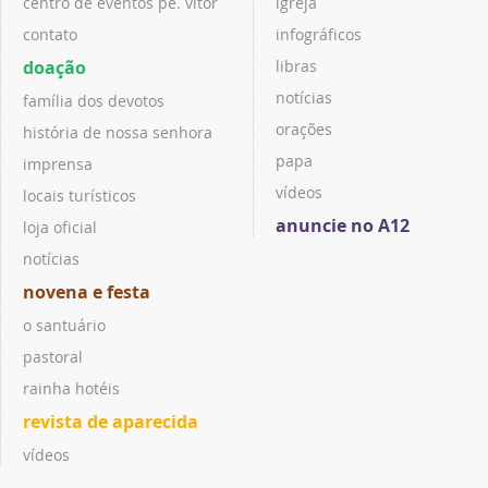
centro de eventos pe. vitor
igreja
contato
infográficos
doação
libras
notícias
família dos devotos
orações
história de nossa senhora
papa
imprensa
vídeos
locais turísticos
anuncie no A12
loja oficial
notícias
novena e festa
o santuário
pastoral
rainha hotéis
revista de aparecida
vídeos