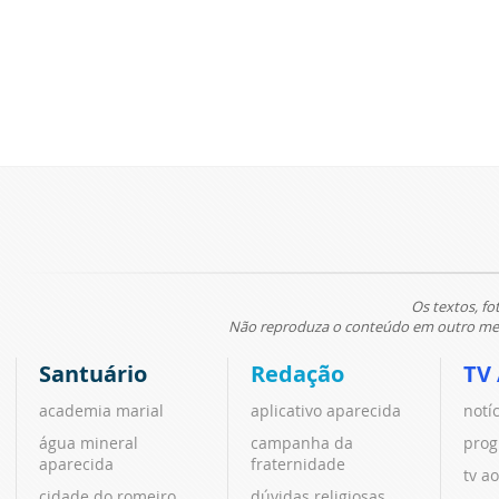
Os textos, fo
Não reproduza o conteúdo em outro meio
Santuário
Redação
TV
academia marial
aplicativo aparecida
notí
água mineral
campanha da
prog
aparecida
fraternidade
tv ao
cidade do romeiro
dúvidas religiosas