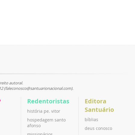
reito autoral.
12 (faleconosco@santuarionacional.com).
P
Redentoristas
Editora
Santuário
história pe. vitor
bíblias
hospedagem santo
afonso
deus conosco
missionários