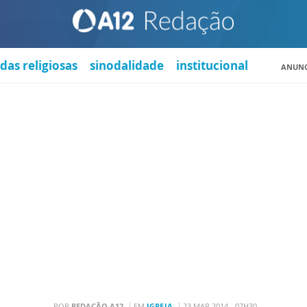
das religiosas
sinodalidade
institucional
ANUNC
POR
REDAÇÃO A12
EM
IGREJA
23 MAR 2014 - 07H30