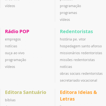
vídeos
programação
programas
vídeos
Rádio POP
Redentoristas
empregos
história pe. vitor
notícias
hospedagem santo afonso
ouça ao vivo
missionários redentoristas
programação
missões redentoristas
vídeos
notícias
obras sociais redentoristas
secretariado vocacional
Editora Santuário
Editora Ideias &
Letras
bíblias