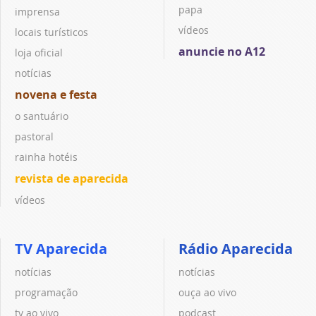
papa
imprensa
vídeos
locais turísticos
anuncie no A12
loja oficial
notícias
novena e festa
o santuário
pastoral
rainha hotéis
revista de aparecida
vídeos
TV Aparecida
Rádio Aparecida
notícias
notícias
programação
ouça ao vivo
tv ao vivo
podcast