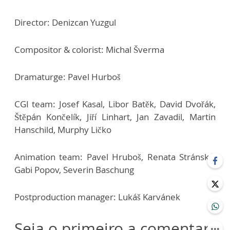
Director: Denizcan Yuzgul
Compositor & colorist: Michal Šverma
Dramaturge: Pavel Hurboš
CGI team: Josef Kasal, Libor Batěk, David Dvořák,
Štěpán Končelík, Jiří Linhart, Jan Zavadil, Martin
Hanschild, Murphy Ličko
Animation team: Pavel Hruboš, Renata Stránská,
Gabi Popov, Severin Baschung
Postproduction manager: Lukáš Karvánek
Seja o primeiro a comentar