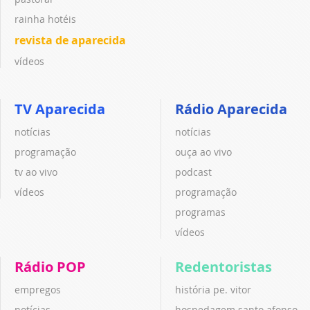
rainha hotéis
revista de aparecida
vídeos
TV Aparecida
Rádio Aparecida
notícias
notícias
programação
ouça ao vivo
tv ao vivo
podcast
vídeos
programação
programas
vídeos
Rádio POP
Redentoristas
empregos
história pe. vitor
notícias
hospedagem santo afonso