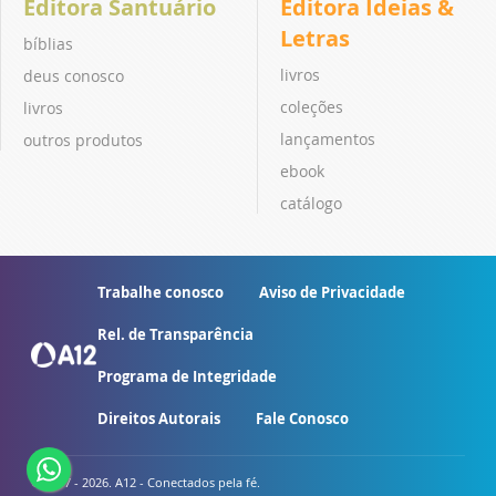
Editora Santuário
Editora Ideias &
Letras
bíblias
livros
deus conosco
coleções
livros
lançamentos
outros produtos
ebook
catálogo
Trabalhe conosco
Aviso de Privacidade
Rel. de Transparência
Programa de Integridade
Direitos Autorais
Fale Conosco
© 2007 - 2026. A12 - Conectados pela fé.