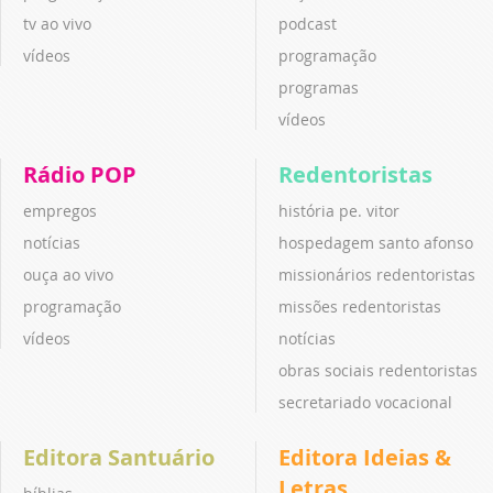
tv ao vivo
podcast
vídeos
programação
programas
vídeos
Rádio POP
Redentoristas
empregos
história pe. vitor
notícias
hospedagem santo afonso
ouça ao vivo
missionários redentoristas
programação
missões redentoristas
vídeos
notícias
obras sociais redentoristas
secretariado vocacional
Editora Santuário
Editora Ideias &
Letras