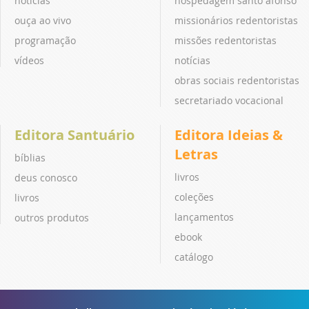
notícias
hospedagem santo afonso
ouça ao vivo
missionários redentoristas
programação
missões redentoristas
vídeos
notícias
obras sociais redentoristas
secretariado vocacional
Editora Santuário
Editora Ideias &
Letras
bíblias
livros
deus conosco
coleções
livros
lançamentos
outros produtos
ebook
catálogo