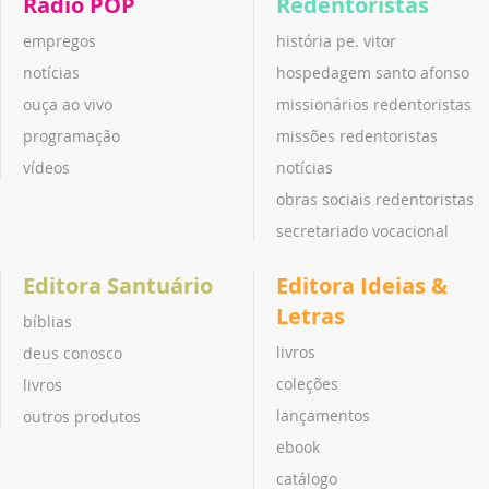
Rádio POP
Redentoristas
empregos
história pe. vitor
notícias
hospedagem santo afonso
ouça ao vivo
missionários redentoristas
programação
missões redentoristas
vídeos
notícias
obras sociais redentoristas
secretariado vocacional
Editora Santuário
Editora Ideias &
Letras
bíblias
livros
deus conosco
coleções
livros
lançamentos
outros produtos
ebook
catálogo