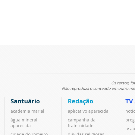
Os textos, fo
Não reproduza o conteúdo em outro meio
Santuário
Redação
TV
academia marial
aplicativo aparecida
notí
água mineral
campanha da
prog
aparecida
fraternidade
tv ao
cidade do romeiro
dúvidas religiosas