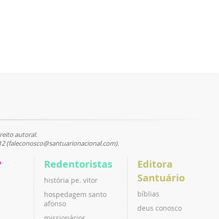
reito autoral.
12 (faleconosco@santuarionacional.com).
P
Redentoristas
Editora
Santuário
história pe. vitor
bíblias
hospedagem santo
afonso
deus conosco
missionários