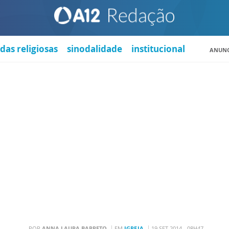
das religiosas
sinodalidade
institucional
ANUNC
POR
ANNA LAURA BARRETO
EM
IGREJA
19 SET 2014 - 08H47