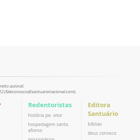
reito autoral.
12 (faleconosco@santuarionacional.com).
P
Redentoristas
Editora
Santuário
história pe. vitor
bíblias
hospedagem santo
afonso
deus conosco
missionários