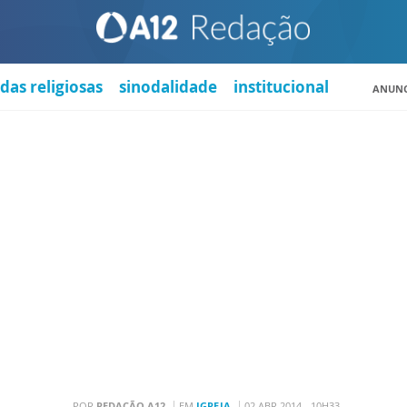
das religiosas
sinodalidade
institucional
ANUNC
POR
REDAÇÃO A12
EM
IGREJA
02 ABR 2014 - 10H33