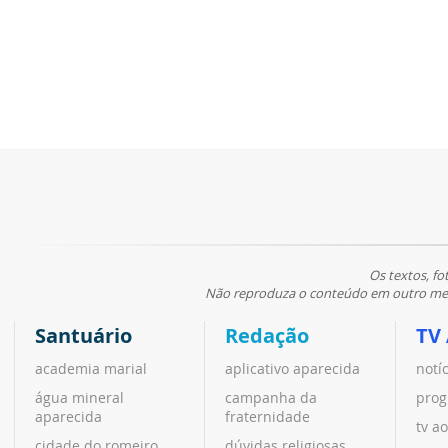
Os textos, fo
Não reproduza o conteúdo em outro meio
Santuário
Redação
TV
academia marial
aplicativo aparecida
notí
água mineral
campanha da
prog
aparecida
fraternidade
tv ao
cidade do romeiro
dúvidas religiosas