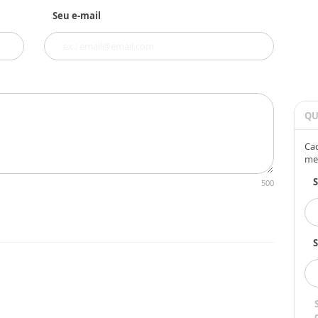
Seu e-mail
QU
Cad
me
500
S