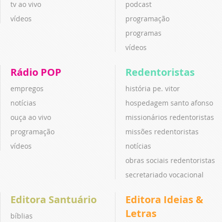
tv ao vivo
podcast
vídeos
programação
programas
vídeos
Rádio POP
Redentoristas
empregos
história pe. vitor
notícias
hospedagem santo afonso
ouça ao vivo
missionários redentoristas
programação
missões redentoristas
vídeos
notícias
obras sociais redentoristas
secretariado vocacional
Editora Santuário
Editora Ideias &
Letras
bíblias