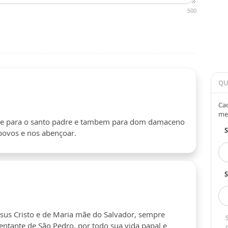
500
QU
Cad
me
ude para o santo padre e tambem para dom damaceno
 povos e nos abençoar.
S
esus Cristo e de Maria mãe do Salvador, sempre
entante de São Pedro, por todo sua vida papal e