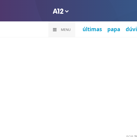
últimas
papa
dúvi
MENU
POR
T