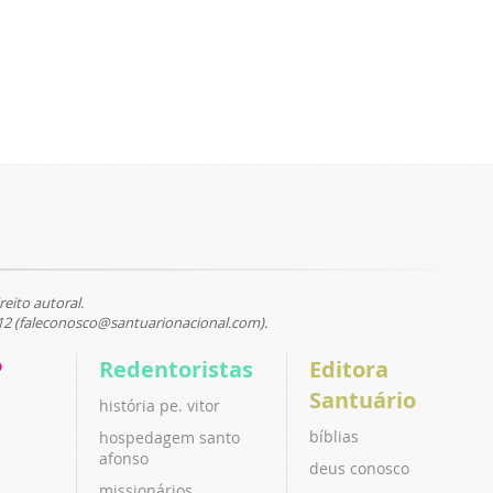
reito autoral.
12 (faleconosco@santuarionacional.com).
P
Redentoristas
Editora
Santuário
história pe. vitor
bíblias
hospedagem santo
afonso
deus conosco
missionários