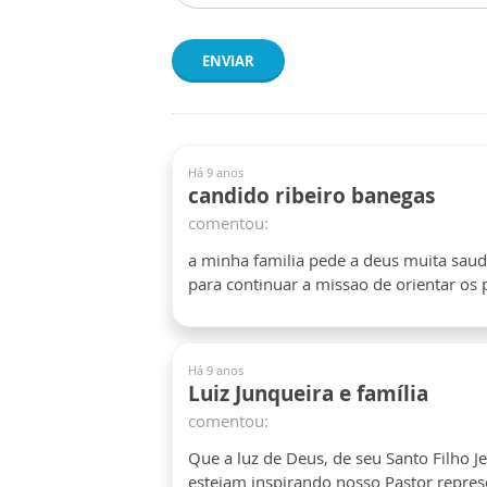
ENVIAR
Há 9 anos
candido ribeiro banegas
comentou:
a minha familia pede a deus muita sa
para continuar a missao de orientar os
Há 9 anos
Luiz Junqueira e família
comentou:
Que a luz de Deus, de seu Santo Filho J
estejam inspirando nosso Pastor repres