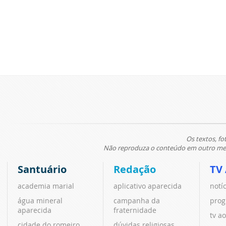
Os textos, fo
Não reproduza o conteúdo em outro meio
Santuário
Redação
TV
academia marial
aplicativo aparecida
notí
água mineral
campanha da
prog
aparecida
fraternidade
tv ao
cidade do romeiro
dúvidas religiosas