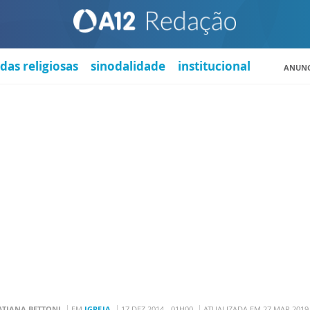
das religiosas
sinodalidade
institucional
ANUNC
ATIANA BETTONI
EM
IGREJA
17 DEZ 2014 - 01H00
ATUALIZADA EM 27 MAR 2019 