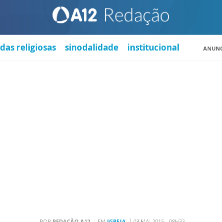
das religiosas
sinodalidade
institucional
ANUNC
POR
REDAÇÃO A12
EM
IGREJA
08 MAI 2015 - 08H33