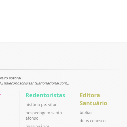
reito autoral.
12 (faleconosco@santuarionacional.com).
P
Redentoristas
Editora
Santuário
história pe. vitor
bíblias
hospedagem santo
afonso
deus conosco
missionários