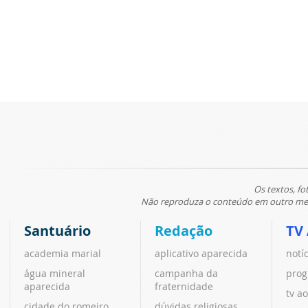
Os textos, fo
Não reproduza o conteúdo em outro meio
Santuário
Redação
TV
academia marial
aplicativo aparecida
notí
água mineral
campanha da
prog
aparecida
fraternidade
tv ao
cidade do romeiro
dúvidas religiosas