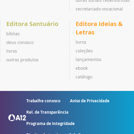
obras sociais redentoristas
secretariado vocacional
Editora Santuário
Editora Ideias &
Letras
bíblias
livros
deus conosco
coleções
livros
lançamentos
outros produtos
ebook
catálogo
Trabalhe conosco
Aviso de Privacidade
Rel. de Transparência
Programa de Integridade