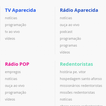
TV Aparecida
Rádio Aparecida
notícias
notícias
programação
ouça ao vivo
tv ao vivo
podcast
vídeos
programação
programas
vídeos
Rádio POP
Redentoristas
empregos
história pe. vitor
notícias
hospedagem santo afonso
ouça ao vivo
missionários redentoristas
programação
missões redentoristas
vídeos
notícias